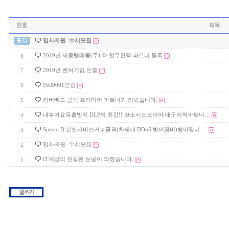
입사지원- 수시모집
2019년 세종텔레콤(주) 와 업무협약 파트너 등록
8
2019년 벤처기업 인증
7
ISO9001인증
6
리버베드 공식 프리미어 파트너가 되었습니다.
5
내부자료유출방지 DLP의 최강!! 코소시스코리아 대구지역파트너…
4
Specto D 분산서비스거부공격(차세대 DDoS 방어장비)방어장비 …
3
입사지원- 수시모집
2
IT세상의 진실된 눈빛이 되겠습니다.
1