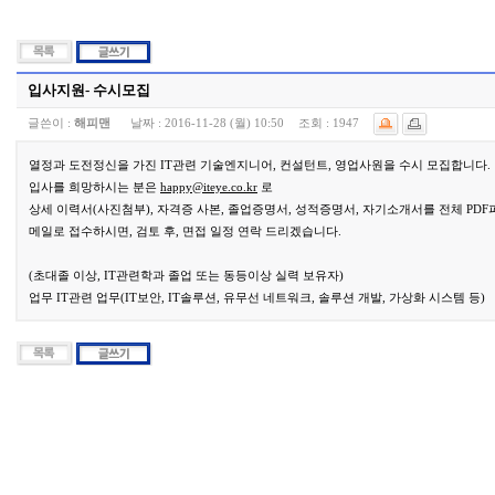
입사지원- 수시모집
글쓴이 :
해피맨
날짜 :
2016-11-28 (월) 10:50
조회 :
1947
열정과 도전정신을 가진 IT관련 기술엔지니어, 컨설턴트, 영업사원을 수시 모집합니다.
입사를 희망하시는 분은
happy@iteye.co.kr
로
상세 이력서(사진첨부), 자격증 사본, 졸업증명서, 성적증명서, 자기소개서를 전체 PD
메일로 접수하시면, 검토 후, 면접 일정 연락 드리겠습니다.
(초대졸 이상, IT관련학과 졸업 또는 동등이상 실력 보유자)
업무 IT관련 업무(IT보안, IT솔루션, 유무선 네트워크, 솔루션 개발, 가상화 시스템 등)